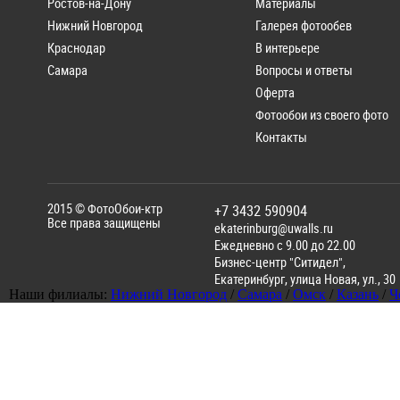
Ростов-на-Дону
Материалы
Нижний Новгород
Галерея фотообев
Краснодар
В интерьере
Самара
Вопросы и ответы
Оферта
Фотообои из своего фото
Контакты
2015 ©
ФотоОбои-ктр
+7 3432 590904
Все права защищены
ekaterinburg@uwalls.ru
Ежедневно с 9.00 до 22.00
Бизнес-центр "Ситидел",
Екатеринбург
,
улица Новая, ул., 30
Наши филиалы:
Нижний Новгород
/
Самара
/
Омск
/
Казань
/
Ч