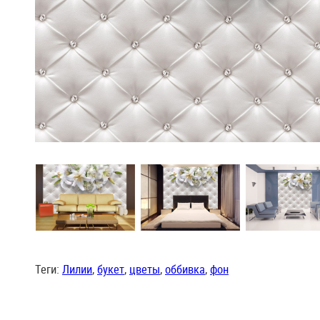
Теги:
Лилии
,
букет
,
цветы
,
оббивка
,
фон