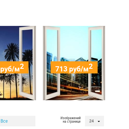
2
2
руб/м
713
руб/м
Изображений
Все
24
на странице