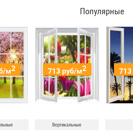
Популярные
2
2
б/м
713
руб/м
713
альные
Вертикальные