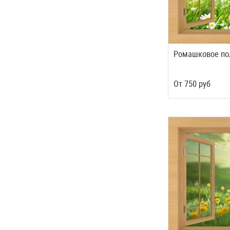
Ромашковое по
Oт
750
руб