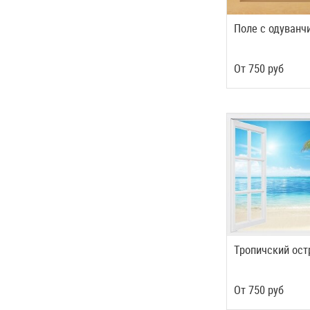
Поле с одуван
Oт
750
руб
Тропичский ост
Oт
750
руб