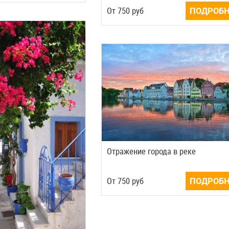
Oт
750
руб
ПОДРОБН
Отражение города в реке
Oт
750
руб
ПОДРОБН