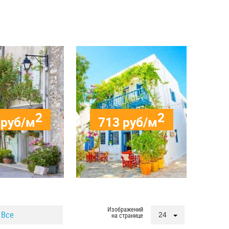
2
2
руб/м
713
руб/м
Изображений
Все
24
на странице