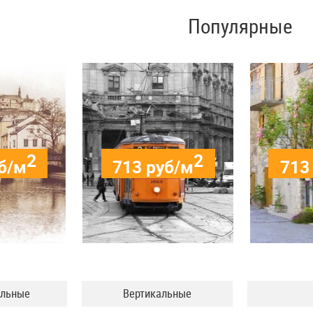
Популярные
2
2
б/м
713
руб/м
713
альные
Вертикальные