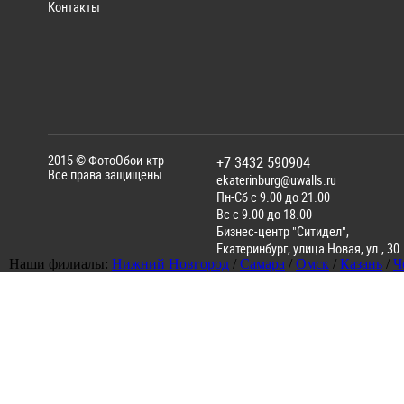
Контакты
2015 ©
ФотоОбои-ктр
+7 3432 590904
Все права защищены
ekaterinburg@uwalls.ru
Пн-Сб с 9.00 до 21.00
Вс с 9.00 до 18.00
Бизнес-центр "Ситидел",
Екатеринбург
,
улица Новая, ул., 30
Наши филиалы:
Нижний Новгород
/
Самара
/
Омск
/
Казань
/
Ч